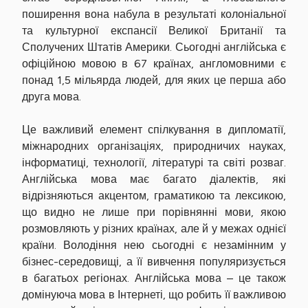
поширення вона набула в результаті колоніальної
та культурної експансії Великої Британії та
Сполучених Штатів Америки. Сьогодні англійська є
офіційною мовою в 67 країнах, англомовними є
понад 1,5 мільярда людей, для яких це перша або
друга мова.
Це важливий елемент спілкування в дипломатії,
міжнародних організаціях, природничих науках,
інформатиці, технології, літературі та світі розваг.
Англійська мова має багато діалектів, які
відрізняються акцентом, граматикою та лексикою,
що видно не лише при порівнянні мови, якою
розмовляють у різних країнах, але й у межах однієї
країни. Володіння нею сьогодні є незамінним у
бізнес-середовищі, а її вивчення популяризується
в багатьох регіонах. Англійська мова – це також
домінуюча мова в Інтернеті, що робить її важливою