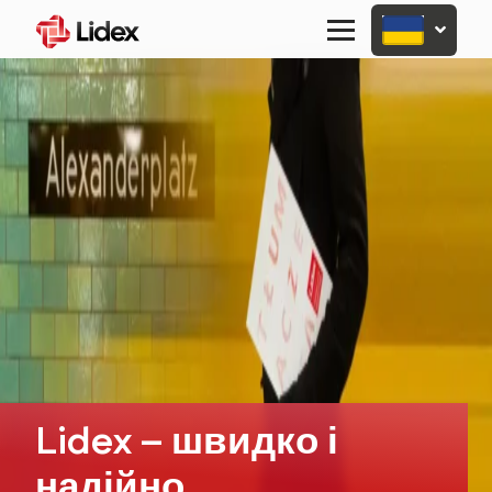
Primary
Menu
Lidex – швидко і
надійно