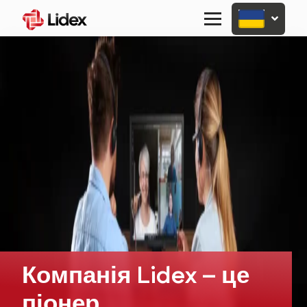
Primary
Menu
Компанія Lidex – це
піонер