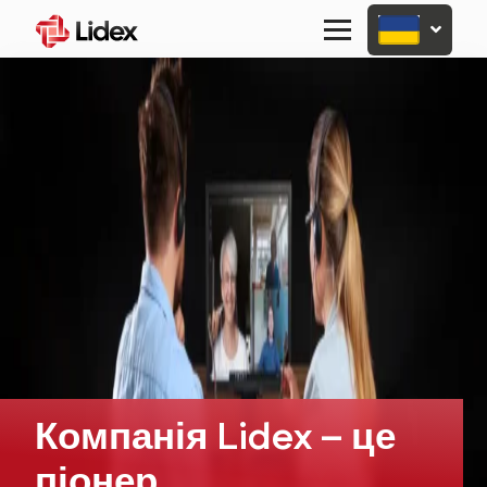
Primary
Menu
Компанія Lidex – це
піонер