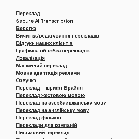
Переклад
Secure AI Transcription
Верстка
Вичитка/редагування перекладів
Відгуки наших клієнтів
Графічна обробка перекладів
Локалізація
Машинний переклад
Мовна адаптація реклами
Озвучка
Переклад – шрифт Брайля
Переклад жестовою мовою
Переклад на азербайджанську мову
Переклад на англійську мову
Переклад фільмів
Переклади для компаній
Письмовий переклад