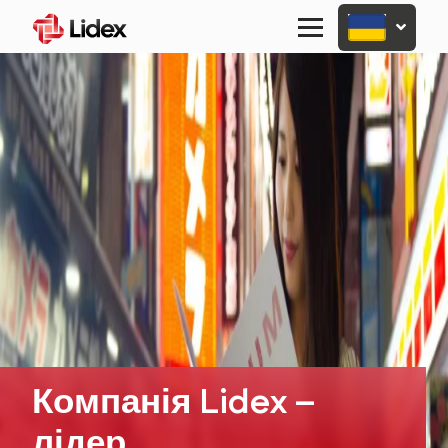
Primary
Menu
Компанія Lidex –
лідер