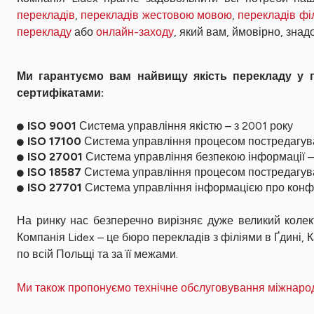
перекладів
,
перекладів жестовою мовою
,
перекладів фі
перекладу
або
онлайн-заходу
, який вам, ймовірно, зна
Ми гарантуємо вам найвищу якість перекладу у га
сертифікатами:
ISO 9001
Система управління якістю – з 2001 року
ISO 17100
Система управління процесом постредагува
ISO 27001
Система управління безпекою інформації – 
ISO 18587
Система управління процесом постредагув
ISO 27701
Система управління інформацією про конфід
На ринку нас безперечно вирізняє дуже великий колек
Компанія Lidex – це бюро перекладів з філіями в Ґдині
по всій Польщі та за її межами.
Ми також пропонуємо технічне обслуговування міжнаро