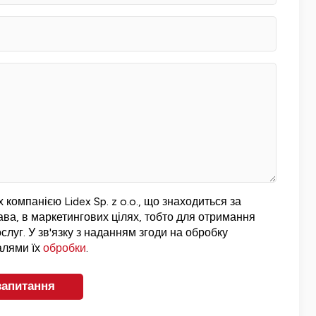
компанією Lidex Sp. z o.o., що знаходиться за
ва, в маркетингових цілях, тобто для отримання
ослуг. У зв'язку з наданням згоди на обробку
алями їх
обробки
.