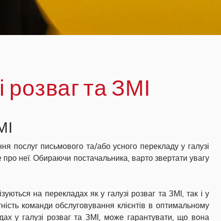
і розваг та ЗМІ
МІ
ння послуг письмового та/або усного перекладу у галузі
е про неї. Обираючи постачальника, варто звертати увагу
уються на перекладах як у галузі розваг та ЗМІ, так і у
тність команди обслуговування клієнтів в оптимальному
дах у галузі розваг та ЗМІ, може гарантувати, що вона