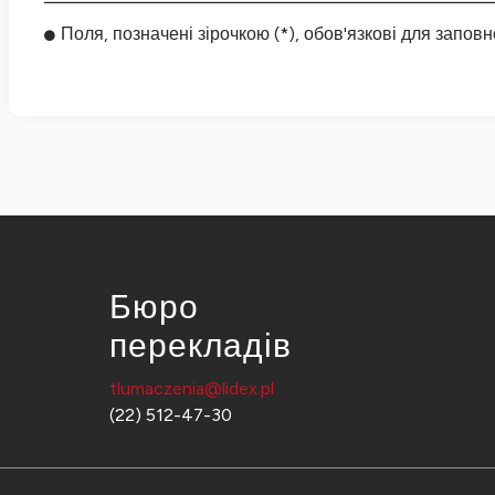
Поля, позначені зірочкою (*), обов'язкові для заповн
Бюро
перекладів
tlumaczenia@lidex.pl
(22) 512-47-30