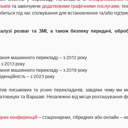
льмів
та закінчуючи
додатковими графічними послугами
, те
добиться під час спілкування для встановлення та/або підтри
лузі розваг та ЗМІ, а також безпеку передачі, обр
ння машинного перекладу – з 2012 року
з 2013 року
ання машинного перекладу – з 2019 року
енційність – з 2023 року
тив письмових та усних перекладачів, завдяки чому ми м
, Катовицях та Варшаві. Незалежно від місця розташування ф
дних конференцій
– стаціонарних, гібридних або онлайн – не