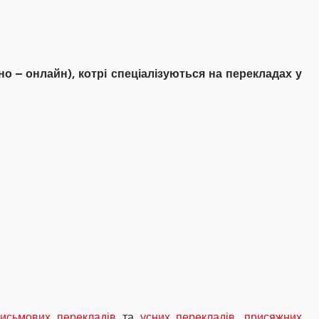
 – онлайн), котрі спеціалізуються на перекладах у
письмових перекладів
та
усних перекладів
,
присяжних