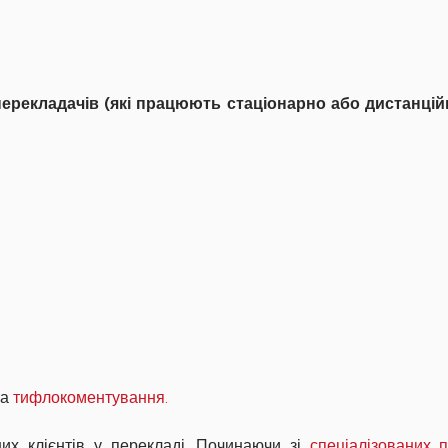
рекладачів (які працюють стаціонарно або дистанційно
та
тифлокоментування.
их клієнтів у перекладі. Починаючи зі
спеціалізованих 