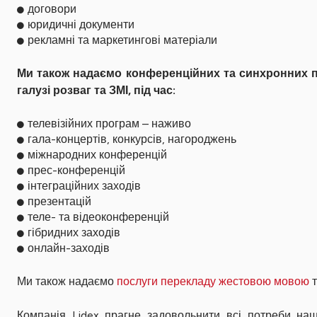
договори
юридичні документи
рекламні та маркетингові матеріали
Ми також надаємо конференційних та синхронних пе
галузі розваг та ЗМІ, під час:
телевізійних програм – наживо
гала-концертів, конкурсів, нагороджень
міжнародних конференцій
прес-конференцій
інтеграційних заходів
презентацій
теле- та відеоконференцій
гібридних заходів
онлайн-заходів
Ми також надаємо
послуги перекладу жестовою мовою
Компанія Lidex прагне задовольнити всі потреби наш