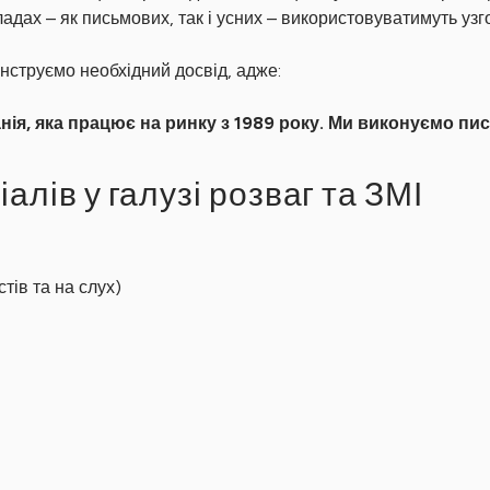
ладах – як письмових, так і усних – використовуватимуть уз
нструємо необхідний досвід, адже:
я, яка працює на ринку з 1989 року. Ми виконуємо пись
лів у галузі розваг та ЗМІ
тів та на слух)