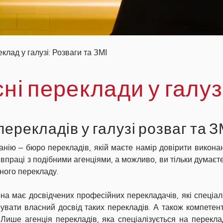
лад у галузі: Розваги та ЗМІ
ні переклади у галуз
ерекладів у галузі розваг та З
анію – бюро перекладів, якій маєте намір довірити викона
івпраці з подібними агенціями, а можливо, ви тільки думаєт
ного перекладу.
на має досвідчених професійних перекладачів, які спеціаліз
рувати власний досвід таких перекладів. А також компетен
 Лише агенція перекладів, яка спеціалізується на перекла