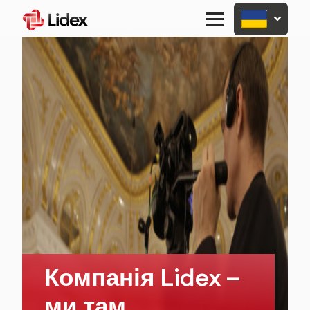
Primary
Menu
Компанія Lidex –
ми там,