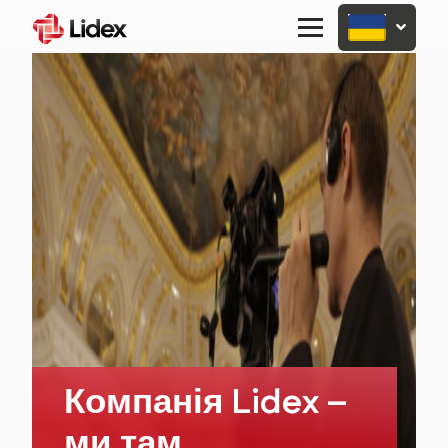
Primary
Menu
Компанія Lidex –
ми там,