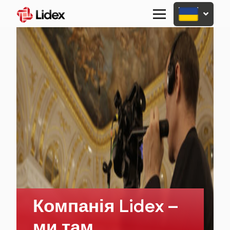
Primary
Menu
Компанія Lidex –
ми там,