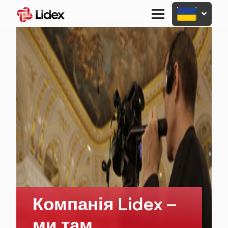
Primary
Menu
Компанія Lidex –
ми там,