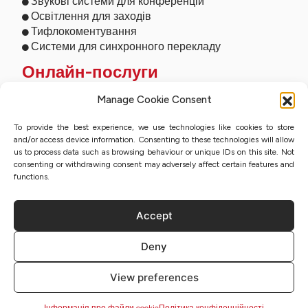
Звукові системи для конференцій
Освітлення для заходів
Тифлокоментування
Системи для синхронного перекладу
Онлайн-послуги
Дистанційний переклад
Manage Cookie Consent
Усний переклад онлайн
To provide the best experience, we use technologies like cookies to store
Онлайн-студія
and/or access device information. Consenting to these technologies will allow
Усний переклад онлайн
us to process data such as browsing behaviour or unique IDs on this site. Not
Потокова трансляція заходів
consenting or withdrawing consent may adversely affect certain features and
Присяжний переклад з КЕП
functions.
Accept
Політика конфіденційності
Deny
Карта сайту
Інформація про файли cookie
View preferences
Регламент
Авторське право | Lidex 2023