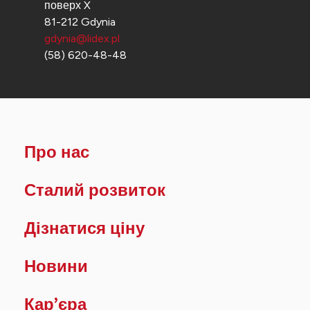
поверх X
81-212 Gdynia
gdynia@lidex.pl
(58) 620-48-48
Про нас
Сталий розвиток
Дізнатися ціну
Новини
Кар’єра