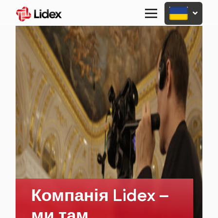
Primary
Menu
Компанія Lidex –
ми там,