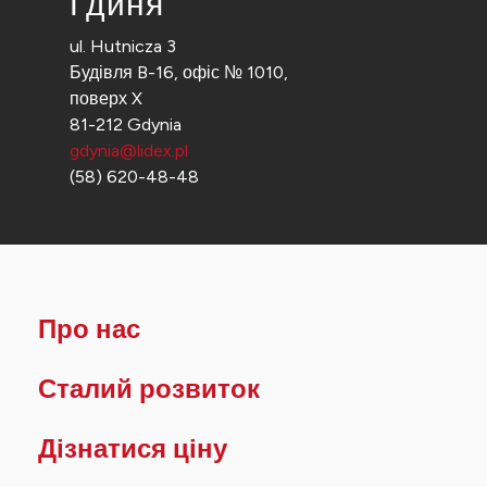
Гдиня
ul. Hutnicza 3
Будівля B-16, офіс № 1010,
поверх X
81-212 Gdynia
gdynia@lidex.pl
(58) 620-48-48
Про нас
Сталий розвиток
Дізнатися ціну