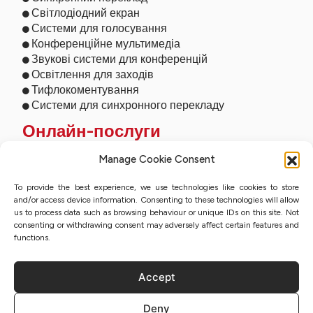
Світлодіодний екран
Системи для голосування
Конференційне мультимедіа
Звукові системи для конференцій
Освітлення для заходів
Тифлокоментування
Системи для синхронного перекладу
Онлайн-послуги
Дистанційний переклад
Manage Cookie Consent
Усний переклад онлайн
To provide the best experience, we use technologies like cookies to store
Онлайн-студія
and/or access device information. Consenting to these technologies will allow
Усний переклад онлайн
us to process data such as browsing behaviour or unique IDs on this site. Not
Потокова трансляція заходів
consenting or withdrawing consent may adversely affect certain features and
Присяжний переклад з КЕП
functions.
Accept
Політика конфіденційності
Deny