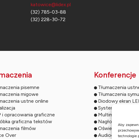
katowice@lidex.pl
(32) 785-03-88
(32) 228-30-72
maczenia
Konferencje
maczenia pisemne
Tłumaczenia ustn
maczenia migowe
Tłumaczenia symu
maczenia ustne online
Diodowy ekran L
lizacja
Systemy do głos
 i opracowania graficzne
Multimedia konfe
óbka graficzna tekstów
Nagłośnienie kon
Aby zapewnić
maczenia filmów
Oświetlenie even
przechowywa
ce Over
Audiodeskrypcja
technologie 