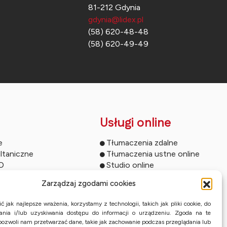
81-212 Gdynia
gdynia@lidex.pl
(58) 620-48-48
(58) 620-49-49
Usługi online
e
Tłumaczenia zdalne
ltaniczne
Tłumaczenia ustne online
ED
Studio online
owań
Streaming wydarzeń
Zarządzaj zgodami cookies
rencyjne
Tłumaczenia przysięgłe z KPE
ferencyjne
 jak najlepsze wrażenia, korzystamy z technologii, takich jak pliki cookie, do
towe
nia i/lub uzyskiwania dostępu do informacji o urządzeniu. Zgoda na te
pozwoli nam przetwarzać dane, takie jak zachowanie podczas przeglądania lub