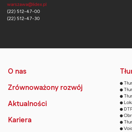
warszawa@lidex.pl
(22) 512-47-00
(22) 512-47-30
O nas
Tłu
Tłu
Zrównoważony rozwój
Tłu
Tłu
Aktualności
Loka
DTP
Obr
Kariera
Tłu
Voi