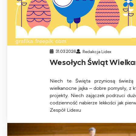
31.03.2026
Redakcja Lidex
Wesołych Świąt Wielka
Niech te Święta przyniosą świeżą 
wielkanocne jajka – dobre pomysły, z k
projekty. Niech zajączek podrzuci duż
codzienność nabierze lekkości jak pier
Zespół Lidexu