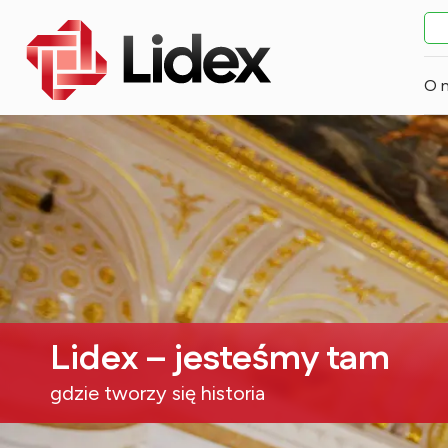
O 
Lidex – jesteśmy tam
gdzie tworzy się historia