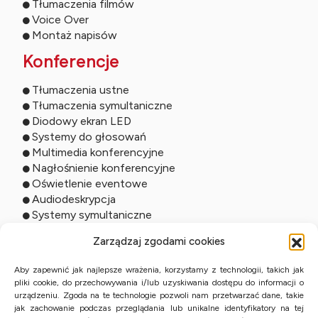
Tłumaczenia filmów
Voice Over
Montaż napisów
Konferencje
Tłumaczenia ustne
Tłumaczenia symultaniczne
Diodowy ekran LED
Systemy do głosowań
Multimedia konferencyjne
Nagłośnienie konferencyjne
Oświetlenie eventowe
Audiodeskrypcja
Systemy symultaniczne
Usługi online
Zarządzaj zgodami cookies
Tłumaczenia zdalne
Aby zapewnić jak najlepsze wrażenia, korzystamy z technologii, takich jak
pliki cookie, do przechowywania i/lub uzyskiwania dostępu do informacji o
Tłumaczenia ustne online
urządzeniu. Zgoda na te technologie pozwoli nam przetwarzać dane, takie
Studio online
jak zachowanie podczas przeglądania lub unikalne identyfikatory na tej
Streaming wydarzeń