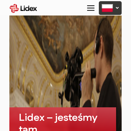
Primary
Menu
Lidex – jesteśmy
tam