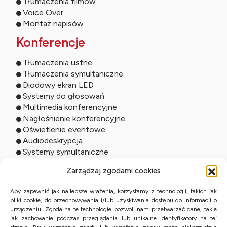
Tłumaczenia filmów
Voice Over
Montaż napisów
Konferencje
Tłumaczenia ustne
Tłumaczenia symultaniczne
Diodowy ekran LED
Systemy do głosowań
Multimedia konferencyjne
Nagłośnienie konferencyjne
Oświetlenie eventowe
Audiodeskrypcja
Systemy symultaniczne
Usługi online
Zarządzaj zgodami cookies
Tłumaczenia zdalne
Aby zapewnić jak najlepsze wrażenia, korzystamy z technologii, takich jak
pliki cookie, do przechowywania i/lub uzyskiwania dostępu do informacji o
Tłumaczenia ustne online
urządzeniu. Zgoda na te technologie pozwoli nam przetwarzać dane, takie
Studio online
jak zachowanie podczas przeglądania lub unikalne identyfikatory na tej
Streaming wydarzeń