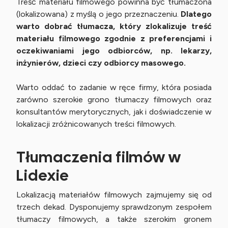
Treść materiału filmowego powinna być tłumaczona
(lokalizowana) z myślą o jego przeznaczeniu.
Dlatego
warto dobrać tłumacza, kt
ó
ry zlokalizuje treść
materia
łu filmowego zgodnie z preferencjami i
oczekiwaniami jego odbiorc
ó
w, np. lekarzy,
inżynier
ó
w, dzieci czy odbiorcy masowego.
Warto oddać to zadanie w ręce firmy, która posiada
zarówno szerokie grono tłumaczy filmowych oraz
konsultantów merytorycznych, jak i doświadczenie w
lokalizacji zróżnicowanych treści filmowych.
Tłumaczenia filmów w
Lidexie
Lokalizacją materiałów filmowych zajmujemy się od
trzech dekad. Dysponujemy sprawdzonym zespołem
tłumaczy filmowych, a także szerokim gronem