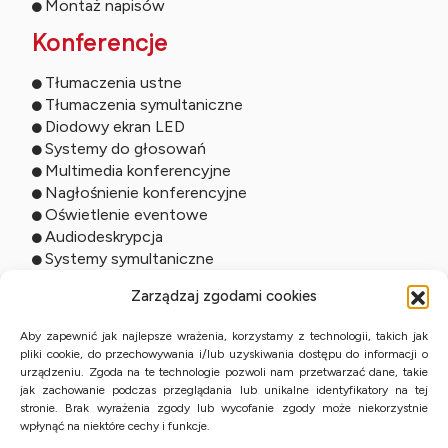
Montaż napisów
Konferencje
Tłumaczenia ustne
Tłumaczenia symultaniczne
Diodowy ekran LED
Systemy do głosowań
Multimedia konferencyjne
Nagłośnienie konferencyjne
Oświetlenie eventowe
Audiodeskrypcja
Systemy symultaniczne
Usługi online
Zarządzaj zgodami cookies
Tłumaczenia zdalne
Aby zapewnić jak najlepsze wrażenia, korzystamy z technologii, takich jak
pliki cookie, do przechowywania i/lub uzyskiwania dostępu do informacji o
Tłumaczenia ustne online
urządzeniu. Zgoda na te technologie pozwoli nam przetwarzać dane, takie
Studio online
jak zachowanie podczas przeglądania lub unikalne identyfikatory na tej
Streaming wydarzeń
stronie. Brak wyrażenia zgody lub wycofanie zgody może niekorzystnie
Tłumaczenia przysięgłe z KPE
wpłynąć na niektóre cechy i funkcje.