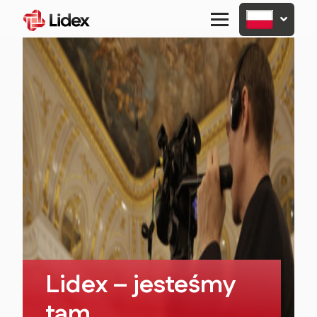
Primary
Menu
Lidex – jesteśmy
tam