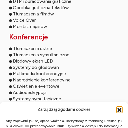
DTP i opracowania graficzne
Obróbka graficzna tekstów
Tłumaczenia filmów
Voice Over
Montaż napisów
Konferencje
Tłumaczenia ustne
Tłumaczenia symultaniczne
Diodowy ekran LED
Systemy do głosowań
Multimedia konferencyjne
Nagłośnienie konferencyjne
Oświetlenie eventowe
Audiodeskrypcja
Systemy symultaniczne
Usługi online
Zarządzaj zgodami cookies
Tłumaczenia zdalne
Aby zapewnić jak najlepsze wrażenia, korzystamy z technologii, takich jak
pliki cookie, do przechowywania i/lub uzyskiwania dostępu do informacji o
Tłumaczenia ustne online