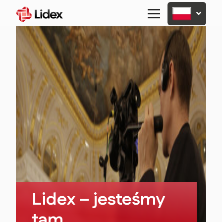
Primary
Menu
Lidex – jesteśmy
tam