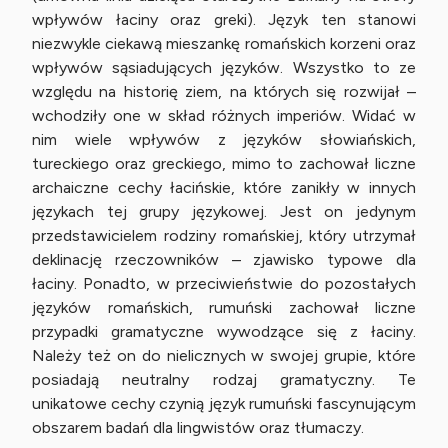
wpływów łaciny oraz greki). Język ten stanowi
niezwykle ciekawą mieszankę romańskich korzeni oraz
wpływów sąsiadujących języków. Wszystko to ze
względu na historię ziem, na których się rozwijał –
wchodziły one w skład różnych imperiów. Widać w
nim wiele wpływów z języków słowiańskich,
tureckiego oraz greckiego, mimo to zachował liczne
archaiczne cechy łacińskie, które zanikły w innych
językach tej grupy językowej. Jest on jedynym
przedstawicielem rodziny romańskiej, który utrzymał
deklinację rzeczowników – zjawisko typowe dla
łaciny. Ponadto, w przeciwieństwie do pozostałych
języków romańskich, rumuński zachował liczne
przypadki gramatyczne wywodzące się z łaciny.
Należy też on do nielicznych w swojej grupie, które
posiadają neutralny rodzaj gramatyczny. Te
unikatowe cechy czynią język rumuński fascynującym
obszarem badań dla lingwistów oraz tłumaczy.