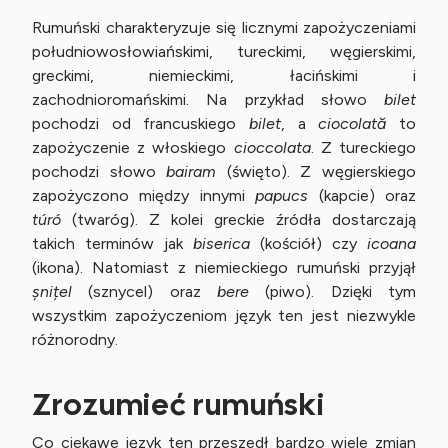
Rumuński charakteryzuje się licznymi zapożyczeniami
południowosłowiańskimi, tureckimi, węgierskimi,
greckimi, niemieckimi, łacińskimi i
zachodnioromańskimi. Na przykład słowo
bilet
pochodzi od francuskiego
bilet
, a
ciocolată
to
zapożyczenie z włoskiego
cioccolata
. Z tureckiego
pochodzi słowo
bairam
(święto). Z węgierskiego
zapożyczono między innymi
papucs
(kapcie) oraz
túró
(twaróg). Z kolei greckie źródła dostarczają
takich terminów jak
biserica
(kościół) czy
icoana
(ikona). Natomiast z niemieckiego rumuński przyjął
șnițel
(sznycel) oraz
bere
(piwo). Dzięki tym
wszystkim zapożyczeniom język ten jest niezwykle
różnorodny.
Zrozumieć rumuński
Co ciekawe język ten przeszedł bardzo wiele zmian