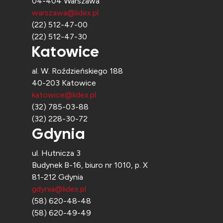
04-404 Warszawa
warszawa@lidex.pl
(22) 512-47-00
(22) 512-47-30
Katowice
al. W. Roździeńskiego 188
40-203 Katowice
katowice@lidex.pl
(32) 785-03-88
(32) 228-30-72
Gdynia
ul. Hutnicza 3
Budynek B-16, biuro nr 1010, p. X
81-212 Gdynia
gdynia@lidex.pl
(58) 620-48-48
(58) 620-49-49