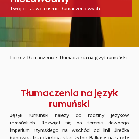
Twój dostawca usług tłumaczeniowych
Lidex
›
Tłumaczenia
›
Tłumaczenia na język rumuński
Tłumaczenia na język
rumuński
Język rumuński należy do rodziny języków
romańskich. Rozwijał się na terenie dawnego
imperium rzymskiego na wschód od linii Jirečka
(umowna linia dzieląca starożytne Bałkany na strefy