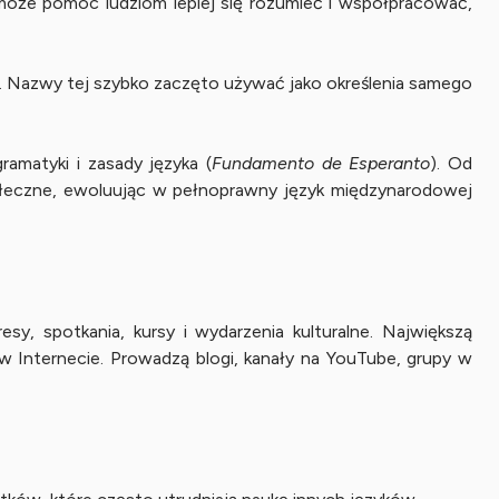
 może pomóc ludziom lepiej się rozumieć i współpracować,
). Nazwy tej szybko zaczęto używać jako określenia samego
amatyki i zasady języka (
Fundamento de Esperanto
). Od
połeczne, ewoluując w pełnoprawny język międzynarodowej
y, spotkania, kursy i wydarzenia kulturalne. Największą
 w Internecie. Prowadzą blogi, kanały na YouTube, grupy w