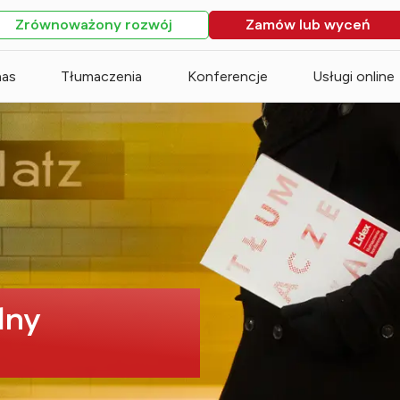
Zrównoważony rozwój
Zamów lub wyceń
nas
Tłumaczenia
Konferencje
Usługi online
dny