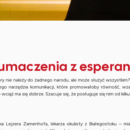
umaczenia z espera
tóry nie należy do żadnego narodu, ale może służyć wszystk
ego narzędzia komunikacji, które promowałoby równość, wzaj
o wciąż ma się dobrze. Szacuje się, że posługuje się nim od ki
 Lejzera Zamenhofa, lekarza okulisty z Białegostoku – miasta