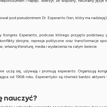
ieporozumień i napięć. Wierzył, że wspólny, neutralny język
kował pod pseudonimem Dr. Esperanto (ten, który ma nadzieję
y Kongres Esperanto, podczas którego przyjęto podstawy gr
onflikty zbrojne, represje polityczne oraz transformacje s
 własną literaturę, media i wydarzenia na całym świecie.
 uczą się, używają i promują esperanto. Organizują kongres
łająca od 1908 roku. Esperantyści są również bardzo aktywni
ę nauczyć?