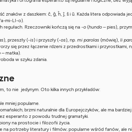
yka i ortografia esperanto są regularne i logiczne, bez wyją
ześć znaków z daszkiem: ĉ, ĝ, ĥ, ĵ, ŝ i ŭ. Każda litera odpowiad
fa-mi-LI-o).
 regułach. Rzeczowniki kończą się na
-o
(
hundo
– pies), przym
as
), przeszły (
-is
) i przyszły (
-os
), np.
mi parolas
(mówię),
li par
y się przez łączenie rdzeni z przedrostkami i przyrostkami, 
o
– matka).
woboda w szyku zdania.
czne
, to nie jedynym. Oto kilka innych przykładów:
le mniej popularne.
mańskich; brzmi naturalnie dla Europejczyków, ale ma bardziej
zez esperanto z powodu trudnej gramatyki.
ony na prostocie i filozofii życia.
e na potrzeby literatury i filmów; popularne wśród fanów, ale 