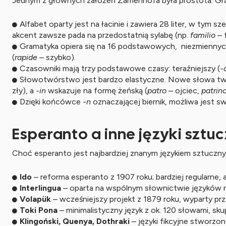
Jednym z głównych założeń Zamenhofa była prostota. Gramat
Alfabet oparty jest na łacinie i zawiera 28 liter, w tym s
akcent zawsze pada na przedostatnią sylabę (np.
familio
– 
Gramatyka opiera się na 16 podstawowych, niezmiennych
(
rapide
– szybko).
Czasowniki mają trzy podstawowe czasy: teraźniejszy (
-
Słowotwórstwo jest bardzo elastyczne. Nowe słowa tworz
zły), a
-in
wskazuje na formę żeńską (
patro
– ojciec,
patrin
Dzięki końcówce
-n
oznaczającej biernik, możliwa jest s
Esperanto a inne języki sztu
Choć esperanto jest najbardziej znanym językiem sztucznym
Ido
– reforma esperanto z 1907 roku; bardziej regularne, a
Interlingua
– oparta na wspólnym słownictwie języków ro
Volapük
– wcześniejszy projekt z 1879 roku, wyparty pr
Toki Pona
– minimalistyczny język z ok. 120 słowami, skupi
Klingoński, Quenya, Dothraki
– języki fikcyjne stworzon