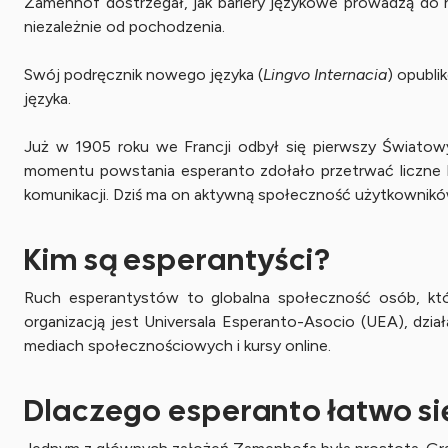
Zamenhof dostrzegał, jak bariery językowe prowadzą do n
niezależnie od pochodzenia.
Swój podręcznik nowego języka (
Lingvo Internacia
) opubli
języka.
Już w 1905 roku we Francji odbył się pierwszy Światow
momentu powstania esperanto zdołało przetrwać liczne k
komunikacji. Dziś ma on aktywną społeczność użytkowników,
Kim są esperantyści?
Ruch esperantystów to globalna społeczność osób, które
organizacją jest Universala Esperanto-Asocio (UEA), dzia
mediach społecznościowych i kursy online.
Dlaczego esperanto łatwo si