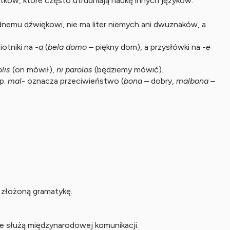
tków, które często utrudniają naukę innych języków.
a jednemu dźwiękowi, nie ma liter niemych ani dwuznaków, a
iotniki na
-a
(
bela domo
– piękny dom), a przysłówki na
-e
olis
(on mówił),
ni parolos
(będziemy mówić).
np.
mal-
oznacza przeciwieństwo (
bona
– dobry,
malbona
–
 złożoną gramatykę.
nie służą międzynarodowej komunikacji.