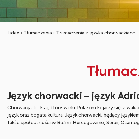
Lidex
›
Tłumaczenia
›
Tłumaczenia z języka chorwackiego
Tłumacz
Język chorwacki – język Adriat
Chorwacja to kraj, który wielu Polakom kojarzy się z wa
język oraz bogata kultura. Język chorwacki, będący języki
także społeczności w Bośni i Hercegowinie, Serbii, Czarnog