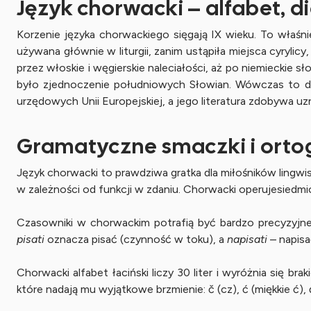
Język chorwacki – alfabet, d
Korzenie języka chorwackiego sięgają IX wieku. To właśni
używana głównie w liturgii, zanim ustąpiła miejsca cyryli
przez włoskie i węgierskie naleciałości, aż po niemieckie 
było zjednoczenie południowych Słowian. Wówczas to dia
urzędowych Unii Europejskiej, a jego literatura zdobywa u
Gramatyczne smaczki i ortog
Język chorwacki to prawdziwa gratka dla miłośników lingwi
w zależności od funkcji w zdaniu. Chorwacki operujesie
Czasowniki w chorwackim potrafią być bardzo precyzyjne
pisati
oznacza pisać (czynność w toku), a
napisati
– napisa
Chorwacki alfabet łaciński liczy 30 liter i wyróżnia się b
które nadają mu wyjątkowe brzmienie: č (cz), ć (miękkie ć), đ