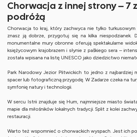
Chorwacja z innej strony – 7
podróżą
Chorwacja to kraj, który zachwyca nie tylko turkusowym 
znasz ją dobrze, przygotuj się na kilka niespodzianek
monumentalne mury obronne oferują spektakularne widok
księżycowym krajobrazem i słynie z paškiego sera – int
została wpisana na listę UNESCO jako dziedzictwo niemate
Park Narodowy Jezior Plitwickich to jedno z najbardziej
spacer lub fotograficzną przygodę. W Zadarze czeka na tur
symfonię natury i technologii.
W sercu Istrii znajduje się Hum, najmniejsze miasto świa
mapie dla miłośników lokalnych tradycji. Split z kolei zach
restauracji.
Warto też wspomnieć o chorwackich wyspach. Jest ich pon