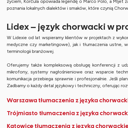
życiem, Korčula opowiada legendę o Marco Polo, a Mljet z
poznania lokalnych dialektów i smaków, które czynią Chor
Lidex – język chorwacki w pr
W Lidexie od lat wspieramy klientów w projektach z wyk
medyczne czy marketingowe), jak i tłumaczenia ustne, 
terminologii branżowej.
Oferujemy także kompleksową obsługę konferencji z udz
mikrofony, systemy nagłośnieniowe oraz wsparcie techni
komunikacja przebiega sprawnie i profesjonalnie. Jeśli p
Zadbamy o każdy detal językowy i techniczny, oferując r
Warszawa tłumaczenia z języka chorwack
Trójmiasto tłumaczenia z języka chorwac
Katowice tłumaczenia z języka chorwacki