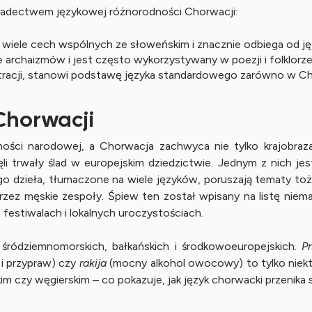
wiadectwem językowej różnorodności Chorwacji:
 wiele cech wspólnych ze słoweńskim i znacznie odbiega od jęz
archaizmów i jest często wykorzystywany w poezji i folklorze
tracji, stanowi podstawę języka standardowego zarówno w Chorw
 Chorwacji
samości narodowej, a Chorwacja zachwyca nie tylko krajobraz
 trwały ślad w europejskim dziedzictwie. Jednym z nich jest 
go dzieła, tłumaczone na wiele języków, poruszają tematy tożsa
przez męskie zespoły. Śpiew ten został wpisany na listę niem
 festiwalach i lokalnych uroczystościach.
ródziemnomorskich, bałkańskich i środkowoeuropejskich.
Pr
i przypraw) czy
rakija
(mocny alkohol owocowy) to tylko niekt
 czy węgierskim – co pokazuje, jak język chorwacki przenika si