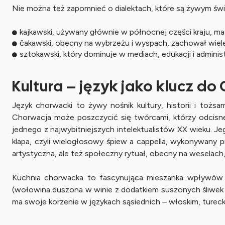
Nie można też zapomnieć o dialektach, które są żywym ś
kajkawski, używany głównie w północnej części kraju, ma
čakawski, obecny na wybrzeżu i wyspach, zachował wiele 
sztokawski, który dominuje w mediach, edukacji i adminis
Kultura – język jako klucz do
Język chorwacki to żywy nośnik kultury, historii i toż
Chorwacja może poszczycić się twórcami, którzy odcisnęli
jednego z najwybitniejszych intelektualistów XX wieku. Je
klapa, czyli wielogłosowy śpiew a cappella, wykonywany 
artystyczna, ale też społeczny rytuał, obecny na weselach,
Kuchnia chorwacka to fascynująca mieszanka wpływów ś
(wołowina duszona w winie z dodatkiem suszonych śliwek 
ma swoje korzenie w językach sąsiednich – włoskim, tureckim