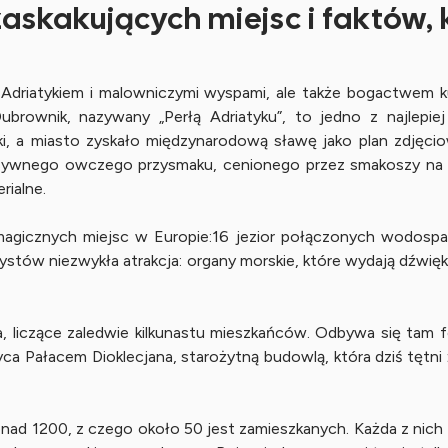
 zaskakujących miejsc i faktów
Adriatykiem i malowniczymi wyspami, ale także bogactwem kul
. Dubrownik, nazywany „Perłą Adriatyku”, to jedno z najlep
i, a miasto zyskało międzynarodową sławę jako plan zdjęc
ensywnego owczego przysmaku, cenionego przez smakoszy na ca
rialne.
 magicznych miejsc w Europie:16 jezior połączonych wodospad
ystów niezwykła atrakcja: organy morskie, które wydają dźwięk
ta, liczące zaledwie kilkunastu mieszkańców. Odbywa się tam 
wyca Pałacem Dioklecjana, starożytną budowlą, która dziś tętni ż
ad 1200, z czego około 50 jest zamieszkanych. Każda z nich m