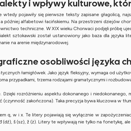
ialekty i wpływy kulturowe, któ
e wtedy pojawiły się pierwsze teksty zapisane głagolicą, najs
cy, a później alfabetowi łacińskiemu. Na przestrzeni dziejów c
słownictwo techniczne. W XIX wieku Chorwaci podjęli próbę ujed
lekt sztokawski został ustanowiony jako baza dla języka lit
znanie na arenie międzynarodowej.
raficzne osobliwości języka 
stycznych łamigłówek. Jako język fleksyjny, wymaga od użytko
dmioma przypadkami, trzema rodzajami gramatycznymi i rozb
. Dzięki rozróżnieniu aspektu dokonanego i niedokonanego, 
ć (czynność zakończona). Taka precyzja bywa kluczowa w tł
rakiem q, w i x. Te litery pojawiają się wyłącznie w zapożyczen
 (dź), š (sz), ž (ż). Litery te wpływają nie tylko na fonetykę, a