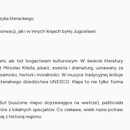
yka literackiego.
.
acji, jak i w innych krajach byłej Jugosławii.
ami, ale też bogactwem kulturowym. W świecie literatury
Miroslav Krleža, pisarz, eseista i dramaturg, uznawany za
mości, historii i moralności. W muzyce tradycyjnej króluje
aterialnego dziedzictwa UNESCO. Klapa to nie tylko forma
šut
(suszone mięso dojrzewające na wietrze),
pašticada
óre z lokalnych specjałów. Co ciekawe, wiele nazw potraw
ę z historią regionu.