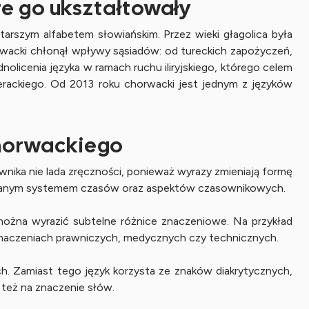
re go ukształtowały
tarszym alfabetem słowiańskim. Przez wieki głagolica była
horwacki chłonął wpływy sąsiadów: od tureckich zapożyczeń,
nolicenia języka w ramach ruchu iliryjskiego, którego celem
erackiego. Od 2013 roku chorwacki jest jednym z języków
chorwackiego
wnika nie lada zręczności, ponieważ wyrazy zmieniają formę
udowanym systemem czasów oraz aspektów czasownikowych.
można wyrazić subtelne różnice znaczeniowe. Na przykład
umaczeniach prawniczych, medycznych czy technicznych.
iach. Zamiast tego język korzysta ze znaków diakrytycznych,
le też na znaczenie słów.