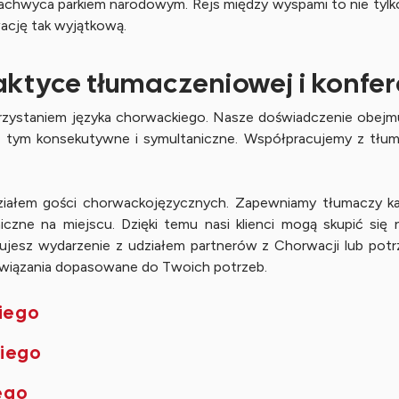
achwyca parkiem narodowym. Rejs między wyspami to nie tylko
wację tak wyjątkową.
aktyce tłumaczeniowej i konfer
orzystaniem języka chorwackiego. Nasze doświadczenie obejm
w tym konsekutywne i symultaniczne. Współpracujemy z tłuma
iałem gości chorwackojęzycznych. Zapewniamy tłumaczy kab
czne na miejscu. Dzięki temu nasi klienci mogą skupić się
lanujesz wydarzenie z udziałem partnerów z Chorwacji lub po
ozwiązania dopasowane do Twoich potrzeb.
iego
kiego
ego