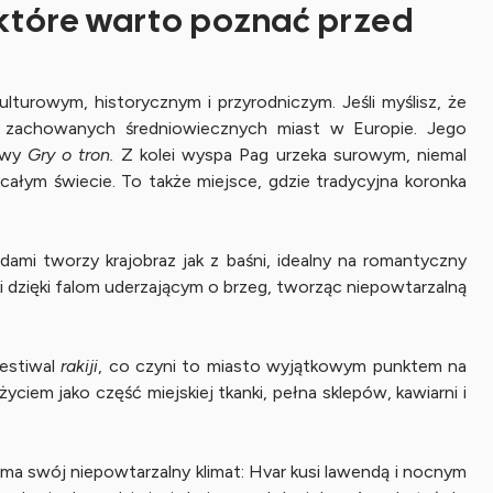
, które warto poznać przed
turowym, historycznym i przyrodniczym. Jeśli myślisz, że
iej zachowanych średniowiecznych miast w Europie. Jego
iowy
Gry o tron.
Z kolei wyspa Pag urzeka surowym, niemal
łym świecie. To także miejsce, gdzie tradycyjna koronka
ami tworzy krajobraz jak z baśni, idealny na romantyczny
i dzięki falom uderzającym o brzeg, tworząc niepowtarzalną
festiwal
rakiji
, co czyni to miasto wyjątkowym punktem na
yciem jako część miejskiej tkanki, pełna sklepów, kawiarni i
a swój niepowtarzalny klimat: Hvar kusi lawendą i nocnym