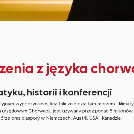
enia z języka chor
yku, historii i konferencji
kacyjnym wypoczynkiem, krystalicznie czystym morzem i klimat
em urzędowym Chorwacji, jest używany przez ponad 5 milionów o
órze oraz diaspory w Niemczech, Austrii, USA i Kanadzie.