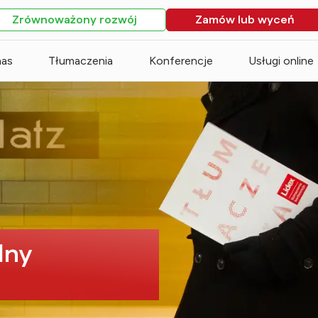
Zrównoważony rozwój
Zamów lub wyceń
nas
Tłumaczenia
Konferencje
Usługi online
dny