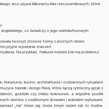
akiego, lecz używa kilkunastu klas rzeczownikowych, które
o.
 angielskiego, co świadczy o jego wielokulturowym
zwala tworzyć złożone formy z prostych rdzeni.
 precyzyjne wyrażanie znaczeń.
 myślenia. Na przykład,
Hakuna matata
(nie ma problemu)
, literaturze, kuchni, architekturze i codziennych rytuałach
 muzyce
taarab
i
bongo flava
, które łączą rytmiczny język z
ardamon, goździki czy mleko kokosowe, a wspólne posiłki
iennych domów z rzeźbionymi drzwiami i arabskimi wpływami,
zamiast „nie” mówi się: może innym razem lub to trudne.