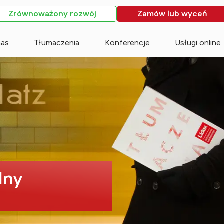
Zrównoważony rozwój
Zamów lub wyceń
nas
Tłumaczenia
Konferencje
Usługi online
dny