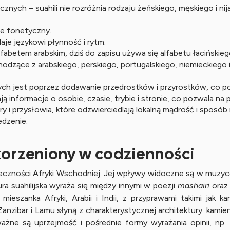
ych – suahili nie rozróżnia rodzaju żeńskiego, męskiego i nij
ie fonetyczny.
je językowi płynność i rytm.
lfabetem arabskim, dziś do zapisu używa się alfabetu łacińskieg
dzące z arabskiego, perskiego, portugalskiego, niemieckiego i
h jest poprzez dodawanie przedrostków i przyrostków, co po
 informacje o osobie, czasie, trybie i stronie, co pozwala na
ry i przysłowia, które odzwierciedlają lokalną mądrość i sposób
edzenie.
akorzeniony w codzienności
społeczności Afryki Wschodniej. Jej wpływy widoczne są w muzyce
ra suahilijska wyraża się między innymi w poezji
mashairi
oraz
ieszanka Afryki, Arabii i Indii, z przyprawami takimi jak k
.Zanzibar i Lamu słyną z charakterystycznej architektury: kam
ażne są uprzejmość i pośrednie formy wyrażania opinii, np. 