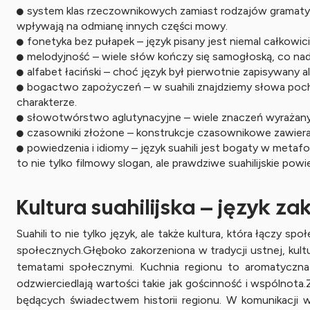
system klas rzeczownikowych zamiast rodzajów gramatyczn
wpływają na odmianę innych części mowy.
fonetyka bez pułapek – język pisany jest niemal całkowic
melodyjność – wiele słów kończy się samogłoską, co nada
alfabet łaciński – choć język był pierwotnie zapisywany a
bogactwo zapożyczeń – w suahili znajdziemy słowa pocho
charakterze.
słowotwórstwo aglutynacyjne – wiele znaczeń wyrażanyc
czasowniki złożone – konstrukcje czasownikowe zawierają
powiedzenia i idiomy – język suahili jest bogaty w metafo
to nie tylko filmowy slogan, ale prawdziwe suahilijskie powi
Kultura suahilijska – język z
Suahili to nie tylko język, ale także kultura, która łączy 
społecznych.Głęboko zakorzeniona w tradycji ustnej, kultu
tematami społecznymi. Kuchnia regionu to aromatyczna m
odzwierciedlają wartości takie jak gościnność i wspólnota
będących świadectwem historii regionu. W komunikacji w