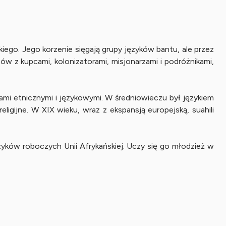
skiego. Jego korzenie sięgają grupy języków bantu, ale przez
tów z kupcami, kolonizatorami, misjonarzami i podróżnikami,
ami etnicznymi i językowymi. W średniowieczu był językiem
ligijne. W XIX wieku, wraz z ekspansją europejską, suahili
ęzyków roboczych Unii Afrykańskiej. Uczy się go młodzież w