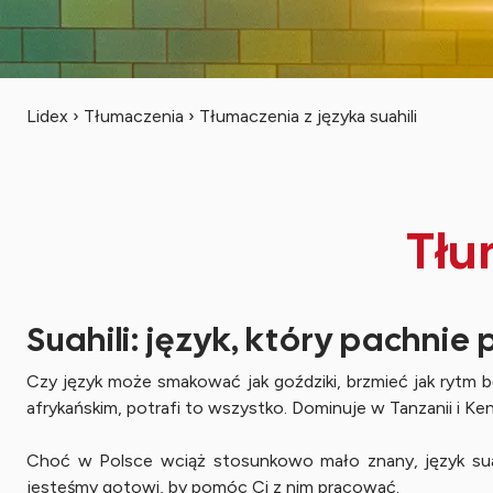
Lidex
›
Tłumaczenia
›
Tłumaczenia z języka suahili
Tłu
Suahili: język, który pachnie
Czy język może smakować jak goździki, brzmieć jak rytm b
afrykańskim, potrafi to wszystko. Dominuje w Tanzanii i K
Choć w Polsce wciąż stosunkowo mało znany, język suah
jesteśmy gotowi, by pomóc Ci z nim pracować.