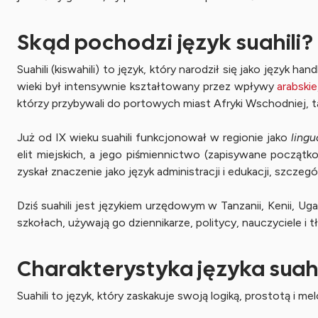
Skąd pochodzi język suahili?
Suahili (kiswahili) to język, który narodził się jako język
wieki był intensywnie kształtowany przez wpływy
arabskie
którzy przybywali do portowych miast Afryki Wschodniej, t
Już od IX wieku suahili funkcjonował w regionie jako
lingu
elit miejskich, a jego piśmiennictwo (zapisywane początko
zyskał znaczenie jako język administracji i edukacji, szczegó
Dziś suahili jest językiem urzędowym w Tanzanii, Kenii, U
szkołach, używają go dziennikarze, politycy, nauczyciele i 
Charakterystyka języka suahi
Suahili to język, który zaskakuje swoją logiką, prostotą i 