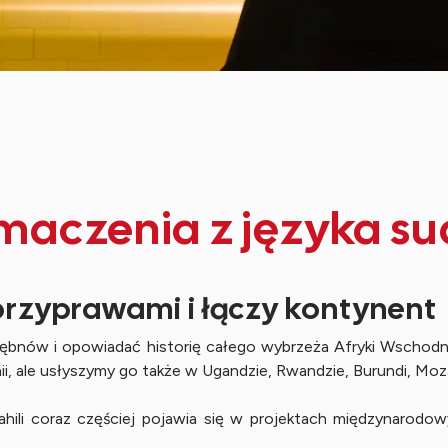
maczenia z języka sua
 przyprawami i łączy kontynent
ębnów i opowiadać historię całego wybrzeża Afryki Wschodnie
enii, ale usłyszymy go także w Ugandzie, Rwandzie, Burundi, 
ili coraz częściej pojawia się w projektach międzynarodow