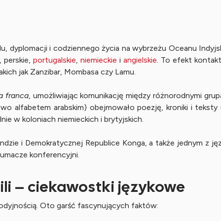
 handlu, dyplomacji i codziennego życia na wybrzeżu Oceanu Indyj
, perskie,
portugalskie
,
niemieckie
i
angielskie
. To efekt kontak
akich jak Zanzibar, Mombasa czy Lamu.
a franca
, umożliwiając komunikację między różnorodnymi grup
wo alfabetem arabskim) obejmowało poezję, kroniki i teksty re
lnie w koloniach niemieckich i brytyjskich.
gandzie i Demokratycznej Republice Konga, a także jednym z j
tłumacze konferencyjni.
li – ciekawostki językowe
melodyjnością. Oto garść fascynujących faktów: