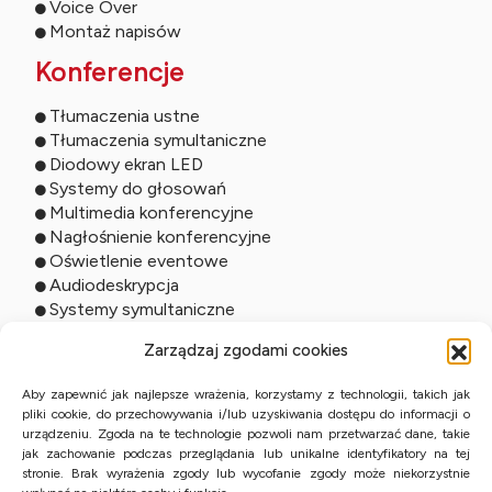
Voice Over
Montaż napisów
Konferencje
Tłumaczenia ustne
Tłumaczenia symultaniczne
Diodowy ekran LED
Systemy do głosowań
Multimedia konferencyjne
Nagłośnienie konferencyjne
Oświetlenie eventowe
Audiodeskrypcja
Systemy symultaniczne
Usługi online
Zarządzaj zgodami cookies
Tłumaczenia zdalne
Aby zapewnić jak najlepsze wrażenia, korzystamy z technologii, takich jak
pliki cookie, do przechowywania i/lub uzyskiwania dostępu do informacji o
Tłumaczenia ustne online
urządzeniu. Zgoda na te technologie pozwoli nam przetwarzać dane, takie
Studio online
jak zachowanie podczas przeglądania lub unikalne identyfikatory na tej
Streaming wydarzeń
stronie. Brak wyrażenia zgody lub wycofanie zgody może niekorzystnie
Tłumaczenia przysięgłe z KPE