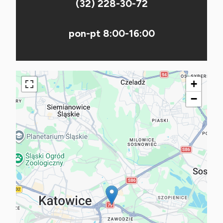
(32) 228-30-72
pon-pt 8:00-16:00
+
−