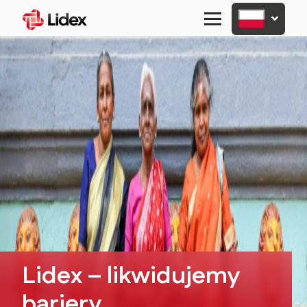
Primary
Menu
Lidex – likwidujemy
bariery