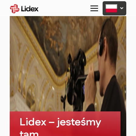
Primary
Menu
Lidex – jesteśmy
tam