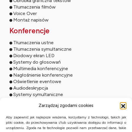
Obróbka graficzna tekstów
Tłumaczenia filmów
Voice Over
Montaż napisów
Konferencje
Tłumaczenia ustne
Tłumaczenia symultaniczne
Diodowy ekran LED
Systemy do głosowań
Multimedia konferencyjne
Nagłośnienie konferencyjne
Oświetlenie eventowe
Audiodeskrypcja
Systemy symultaniczne
Usługi online
Zarządzaj zgodami cookies
Tłumaczenia zdalne
Aby zapewnić jak najlepsze wrażenia, korzystamy z technologii, takich jak
pliki cookie, do przechowywania i/lub uzyskiwania dostępu do informacji o
Tłumaczenia ustne online
urządzeniu. Zgoda na te technologie pozwoli nam przetwarzać dane, takie
Studio online