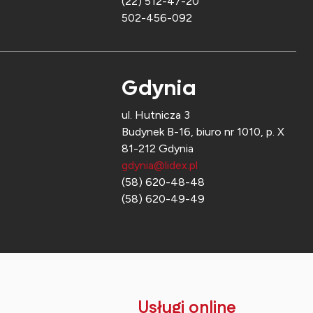
(22) 512-47-20
502-456-092
Gdynia
ul. Hutnicza 3
Budynek B-16, biuro nr 1010, p. X
81-212 Gdynia
gdynia@lidex.pl
(58) 620-48-48
(58) 620-49-49
Usługi online