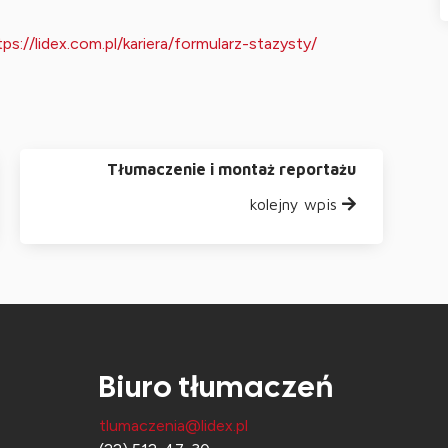
tps://lidex.com.pl/kariera/formularz-stazysty/
Tłumaczenie i montaż reportażu
kolejny wpis
Biuro tłumaczeń
tlumaczenia@lidex.pl