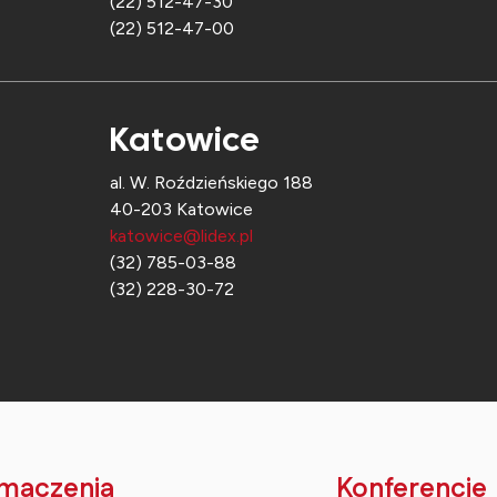
(22) 512-47-30
(22) 512-47-00
Katowice
al. W. Roździeńskiego 188
40-203 Katowice
katowice@lidex.pl
(32) 785-03-88
(32) 228-30-72
maczenia
Konferencje