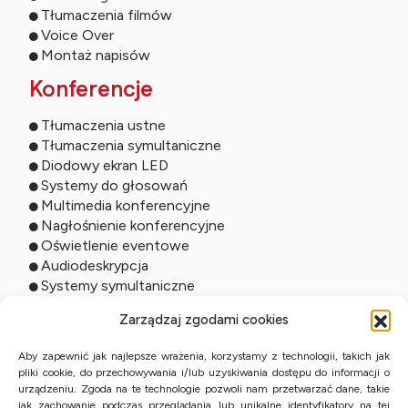
Tłumaczenia filmów
Voice Over
Montaż napisów
Konferencje
Tłumaczenia ustne
Tłumaczenia symultaniczne
Diodowy ekran LED
Systemy do głosowań
Multimedia konferencyjne
Nagłośnienie konferencyjne
Oświetlenie eventowe
Audiodeskrypcja
Systemy symultaniczne
Usługi online
Zarządzaj zgodami cookies
Tłumaczenia zdalne
Aby zapewnić jak najlepsze wrażenia, korzystamy z technologii, takich jak
pliki cookie, do przechowywania i/lub uzyskiwania dostępu do informacji o
Tłumaczenia ustne online
urządzeniu. Zgoda na te technologie pozwoli nam przetwarzać dane, takie
Studio online
jak zachowanie podczas przeglądania lub unikalne identyfikatory na tej