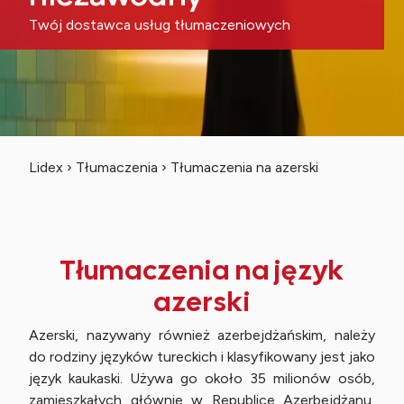
Twój dostawca usług tłumaczeniowych
Lidex
›
Tłumaczenia
›
Tłumaczenia na azerski
Tłumaczenia na język
azerski
Azerski, nazywany również azerbejdżańskim, należy
do rodziny języków tureckich i klasyfikowany jest jako
język kaukaski. Używa go około 35 milionów osób,
zamieszkałych głównie w Republice Azerbejdżanu,