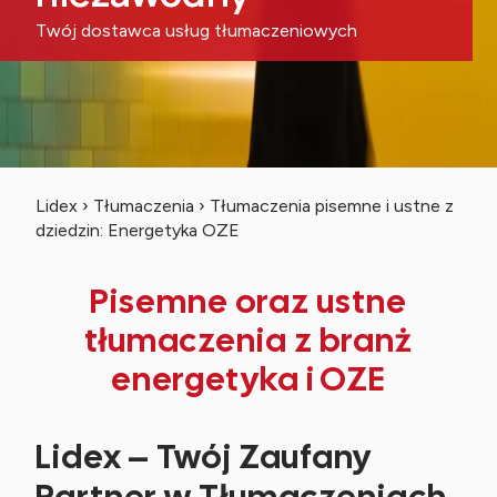
Twój dostawca usług tłumaczeniowych
Lidex
›
Tłumaczenia
›
Tłumaczenia pisemne i ustne z
dziedzin: Energetyka OZE
Pisemne oraz ustne
tłumaczenia z branż
energetyka i OZE
Lidex – Twój Zaufany
Partner w Tłumaczeniach