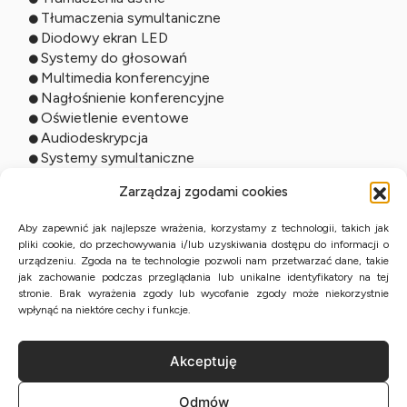
Tłumaczenia symultaniczne
Diodowy ekran LED
Systemy do głosowań
Multimedia konferencyjne
Nagłośnienie konferencyjne
Oświetlenie eventowe
Audiodeskrypcja
Systemy symultaniczne
Usługi online
Zarządzaj zgodami cookies
Tłumaczenia zdalne
Aby zapewnić jak najlepsze wrażenia, korzystamy z technologii, takich jak
pliki cookie, do przechowywania i/lub uzyskiwania dostępu do informacji o
Tłumaczenia ustne online
urządzeniu. Zgoda na te technologie pozwoli nam przetwarzać dane, takie
Studio online
jak zachowanie podczas przeglądania lub unikalne identyfikatory na tej
Streaming wydarzeń
stronie. Brak wyrażenia zgody lub wycofanie zgody może niekorzystnie
Tłumaczenia przysięgłe z KPE
wpłynąć na niektóre cechy i funkcje.
Akceptuję
Polityka Prywatności
Odmów