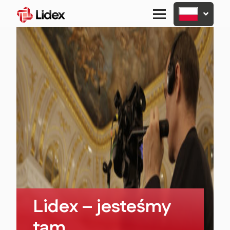
Primary
Menu
Lidex – jesteśmy
tam