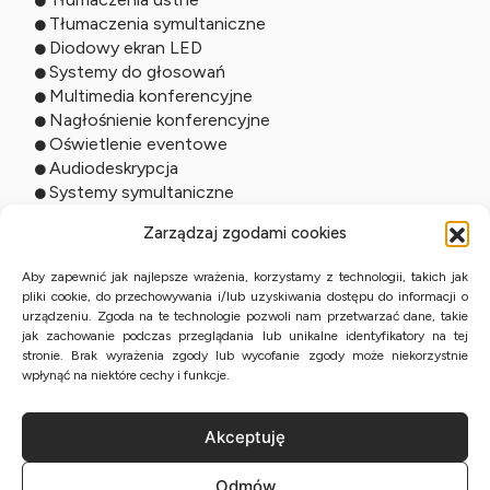
Tłumaczenia symultaniczne
Diodowy ekran LED
Systemy do głosowań
Multimedia konferencyjne
Nagłośnienie konferencyjne
Oświetlenie eventowe
Audiodeskrypcja
Systemy symultaniczne
Usługi online
Zarządzaj zgodami cookies
Tłumaczenia zdalne
Aby zapewnić jak najlepsze wrażenia, korzystamy z technologii, takich jak
pliki cookie, do przechowywania i/lub uzyskiwania dostępu do informacji o
Tłumaczenia ustne online
urządzeniu. Zgoda na te technologie pozwoli nam przetwarzać dane, takie
Studio online
jak zachowanie podczas przeglądania lub unikalne identyfikatory na tej
Streaming wydarzeń
stronie. Brak wyrażenia zgody lub wycofanie zgody może niekorzystnie
Tłumaczenia przysięgłe z KPE
wpłynąć na niektóre cechy i funkcje.
Akceptuję
Polityka Prywatności
Odmów