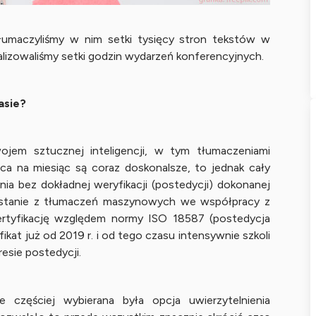
łumaczyliśmy w nim setki tysięcy stron tekstów w
lizowaliśmy setki godzin wydarzeń konferencyjnych.
asie?
jem sztucznej inteligencji, w tym tłumaczeniami
a na miesiąc są coraz doskonalsze, to jednak cały
nia bez dokładnej weryfikacji (postedycji) dokonanej
zystanie z tłumaczeń maszynowych we współpracy z
ertyfikację względem normy ISO 18587 (postedycja
kat już od 2019 r. i od tego czasu intensywnie szkoli
sie postedycji.
e częściej wybierana była opcja uwierzytelnienia