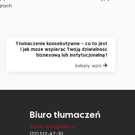
jnych.
Tłumaczenie konsekutywne – co to jest
i jak może wspierać Twoją działalność
biznesową lub instytucjonalną?
kolejny wpis
Biuro tłumaczeń
tlumaczenia@lidex.pl
(22) 512-47-30