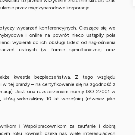
ozwalało to przede wszystkim znacznie skrócić czas
gularnie przez międzynarodowe korporacje.
otyczy wydarzeń konferencyjnych. Cieszące się we
ybrydowe i online na powrót nieco ustąpiły pola
ienci wybierali do ich obsługi Lidex: od nagłośnienia
umaczeń ustnych (w formie symultanicznej oraz
także kwestia bezpieczeństwa. Z tego względu
i w tej branży – na certyfikowanie się na zgodność z
rmacji). Jest ona rozszerzeniem normy ISO 27001 w
, którą wdrożyliśmy 10 lat wcześniej (również jako
ownikom i Współpracownikom za zaufanie i dobrą
cym roku również czeka nas wiele interesujących