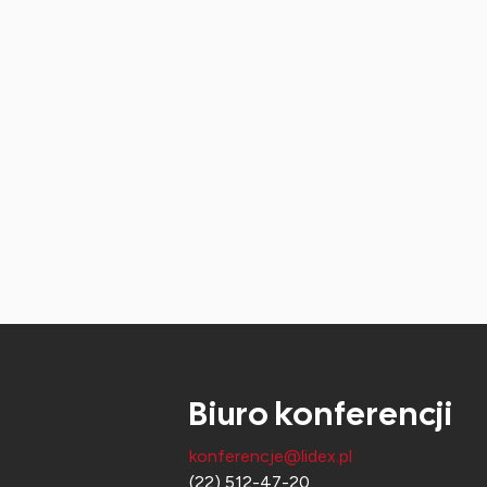
Biuro konferencji
konferencje@lidex.pl
(22) 512-47-20