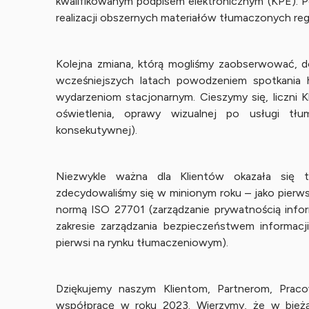
kwalifikowanym podpisem elektronicznym (KPE). P
realizacji obszernych materiałów tłumaczonych re
Kolejna zmiana, którą mogliśmy zaobserwować, d
wcześniejszych latach powodzeniem spotkania h
wydarzeniom stacjonarnym. Cieszymy się, liczni Kl
oświetlenia, oprawy wizualnej po usługi tł
konsekutywnej).
Niezwykle ważna dla Klientów okazała się 
zdecydowaliśmy się w minionym roku – jako pierws
normą ISO 27701 (zarządzanie prywatnością info
zakresie zarządzania bezpieczeństwem informacji
pierwsi na rynku tłumaczeniowym).
Dziękujemy naszym Klientom, Partnerom, Prac
współpracę w roku 2023. Wierzymy, że w bieżą