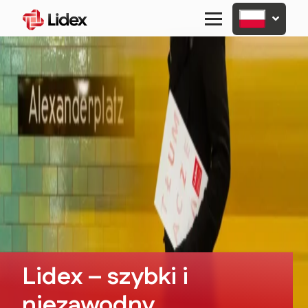
Primary
Menu
Lidex – szybki i
niezawodny