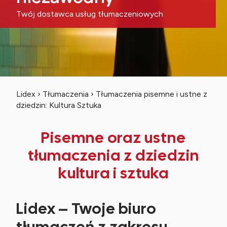
Twój dostawca usług tłumaczeniowych
Lidex
›
Tłumaczenia
›
Tłumaczenia pisemne i ustne z
dziedzin: Kultura Sztuka
Pisemne oraz ustne
tłumaczenia z dziedzin
kultura i sztuka
Lidex – Twoje biuro
tłumaczeń z zakresu