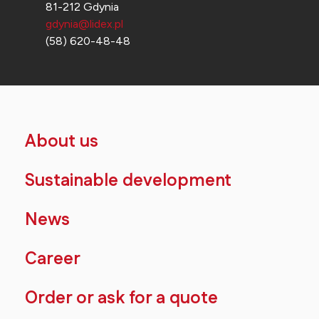
81-212 Gdynia
gdynia@lidex.pl
(58) 620-48-48
About us
Sustainable development
News
Career
Order or ask for a quote