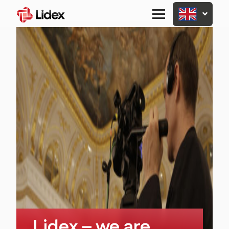
Primary
Menu
Lidex – we are