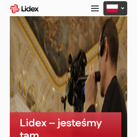
Primary
Menu
Lidex – jesteśmy
tam