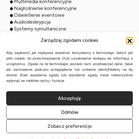
Multimedia konferencyjne
Nagłośnienie konferencyjne
Oświetlenie eventowe
Audiodeskrypcja
Systemy symultaniczne
Usługi online
Zarządzaj zgodami cookies
Tłumaczenia zdalne
Aby zapewnić jak najlepsze wrażenia, korzystamy z technologii, takich jak
pliki cookie, do przechowywania i/lub uzyskiwania dostępu do informacji o
Tłumaczenia ustne online
urządzeniu. Zgoda na te technologie pozwoli nam przetwarzać dane, takie
Studio online
jak zachowanie podczas przeglądania lub unikalne identyfikatory na tej
Streaming wydarzeń
stronie. Brak wyrażenia zgody lub wycofanie zgody może niekorzystnie
Tłumaczenia przysięgłe z KPE
wpłynąć na niektóre cechy i funkcje.
Akceptuję
Polityka Prywatności
Odmów
Mapa strony
Informacje o „Cookies”
Zobacz preferencje
Regulamin