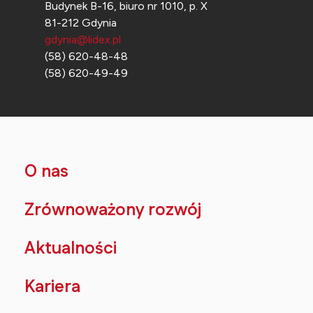
Budynek B-16, biuro nr 1010, p. X
81-212 Gdynia
gdynia@lidex.pl
(58) 620-48-48
(58) 620-49-49
O nas
Zrównoważony rozwój
Aktualności
Kariera