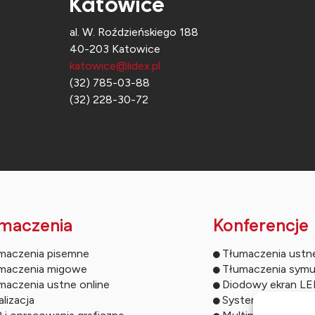
Katowice
al. W. Roździeńskiego 188
40-203 Katowice
katowice@lidex.pl
(32) 785-03-88
(32) 228-30-72
maczenia
Konferencje
maczenia pisemne
Tłumaczenia ustn
maczenia migowe
Tłumaczenia symu
maczenia ustne online
Diodowy ekran L
lizacja
Systemy do głos