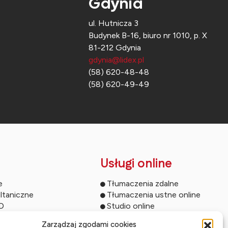
Gdynia
ul. Hutnicza 3
Budynek B-16, biuro nr 1010, p. X
81-212 Gdynia
gdynia@lidex.pl
(58) 620-48-48
(58) 620-49-49
Usługi online
e
Tłumaczenia zdalne
ltaniczne
Tłumaczenia ustne online
ED
Studio online
owań
Streaming wydarzeń
Zarządzaj zgodami cookies