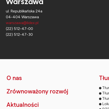
Warszawa
ul. Republikańska 24a
04-404 Warszawa
warszawa@lidex.pl
(22) 512-47-00
(22) 512-47-30
O nas
Tłu
Tłu
Zrównoważony rozwój
Tłu
Tłu
Aktualności
Loka