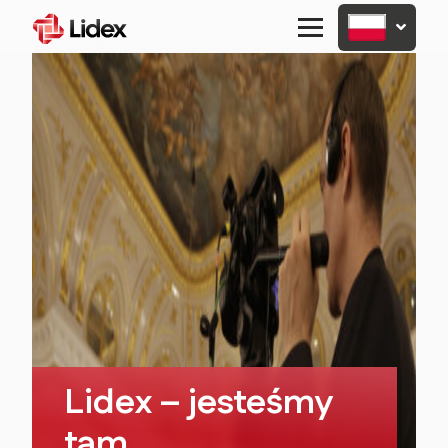
Primary
Menu
Lidex – jesteśmy
tam