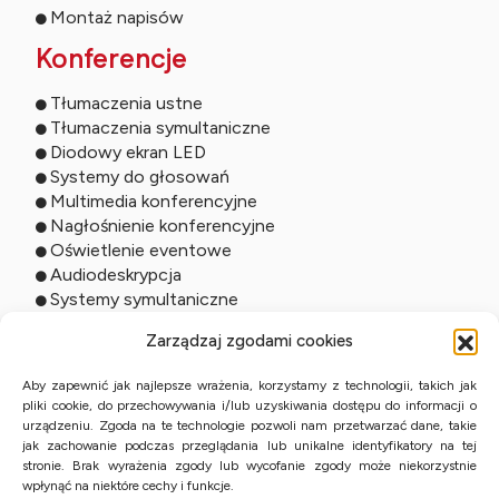
Montaż napisów
Konferencje
Tłumaczenia ustne
Tłumaczenia symultaniczne
Diodowy ekran LED
Systemy do głosowań
Multimedia konferencyjne
Nagłośnienie konferencyjne
Oświetlenie eventowe
Audiodeskrypcja
Systemy symultaniczne
Usługi online
Zarządzaj zgodami cookies
Tłumaczenia zdalne
Aby zapewnić jak najlepsze wrażenia, korzystamy z technologii, takich jak
pliki cookie, do przechowywania i/lub uzyskiwania dostępu do informacji o
Tłumaczenia ustne online
urządzeniu. Zgoda na te technologie pozwoli nam przetwarzać dane, takie
Studio online
jak zachowanie podczas przeglądania lub unikalne identyfikatory na tej
Streaming wydarzeń
stronie. Brak wyrażenia zgody lub wycofanie zgody może niekorzystnie
Tłumaczenia przysięgłe z KPE
wpłynąć na niektóre cechy i funkcje.