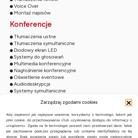
Voice Over
Montaż napisów
Konferencje
Tłumaczenia ustne
Tłumaczenia symultaniczne
Diodowy ekran LED
Systemy do głosowań
Multimedia konferencyjne
Nagłośnienie konferencyjne
Oświetlenie eventowe
Audiodeskrypcja
Systemy symultaniczne
Usługi online
Zarządzaj zgodami cookies
Tłumaczenia zdalne
Aby zapewnić jak najlepsze wrażenia, korzystamy z technologii, takich jak
pliki cookie, do przechowywania i/lub uzyskiwania dostępu do informacji o
Tłumaczenia ustne online
urządzeniu. Zgoda na te technologie pozwoli nam przetwarzać dane, takie
Studio online
jak zachowanie podczas przeglądania lub unikalne identyfikatory na tej
Streaming wydarzeń
stronie. Brak wyrażenia zgody lub wycofanie zgody może niekorzystnie