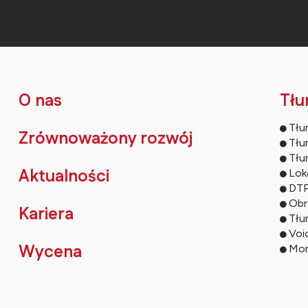
O nas
Tłu
Tłu
Zrównoważony rozwój
Tłu
Tłu
Aktualności
Loka
DTP
Obr
Kariera
Tłu
Voi
Wycena
Mon