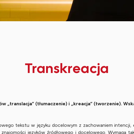
Transkreacja
łów „translacja” (tłumaczenie) i „kreacja” (tworzenie). W
nowego tekstu w języku docelowym z zachowaniem intencji, e
jnej znajomości języków źródłowego i docelowego. Wymaga ta