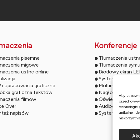
maczenia
Konferencje
maczenia pisemne
Tłumaczenia ustn
maczenia migowe
Tłumaczenia symu
maczenia ustne online
Diodowy ekran L
lizacja
Systemy do głos
 i opracowania graficzne
Multimedia konfe
óbka graficzna tekstów
Nagłośnienie kon
Aby zapewnić
maczenia filmów
Oświetlenie even
przechowywa
ce Over
Audiodeskrypcja
technologie 
taż napisów
Systemy symultan
unikalne id
niekorzystni
Akc