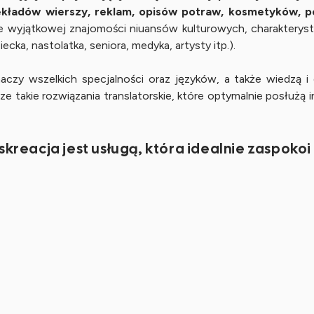
adów wierszy, reklam, opisów potraw, kosmetyków, per
akże wyjątkowej znajomości niuansów kulturowych, charakterys
cka, nastolatka, seniora, medyka, artysty itp.).
 wszelkich specjalności oraz języków, a także wiedzą i d
e takie rozwiązania translatorskie, które optymalnie posłużą
skreacja jest usługą, która idealnie zaspok