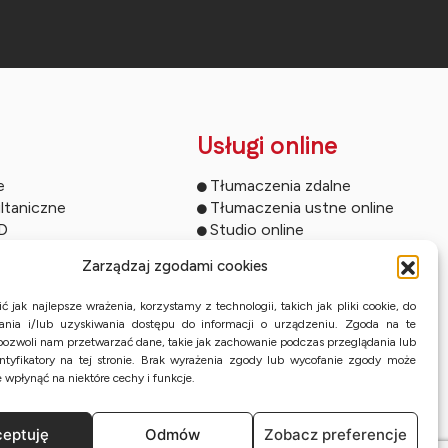
Usługi online
e
Tłumaczenia zdalne
ltaniczne
Tłumaczenia ustne online
ED
Studio online
owań
Streaming wydarzeń
Zarządzaj zgodami cookies
rencyjne
Tłumaczenia przysięgłe z KPE
ferencyjne
 jak najlepsze wrażenia, korzystamy z technologii, takich jak pliki cookie, do
towe
nia i/lub uzyskiwania dostępu do informacji o urządzeniu. Zgoda na te
pozwoli nam przetwarzać dane, takie jak zachowanie podczas przeglądania lub
iczne
entyfikatory na tej stronie. Brak wyrażenia zgody lub wycofanie zgody może
e wpłynąć na niektóre cechy i funkcje.
eptuję
Odmów
Zobacz preferencje