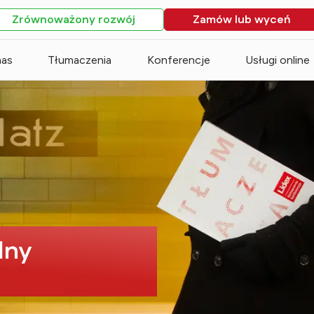
Zrównoważony rozwój
Zamów lub wyceń
nas
Tłumaczenia
Konferencje
Usługi online
dny