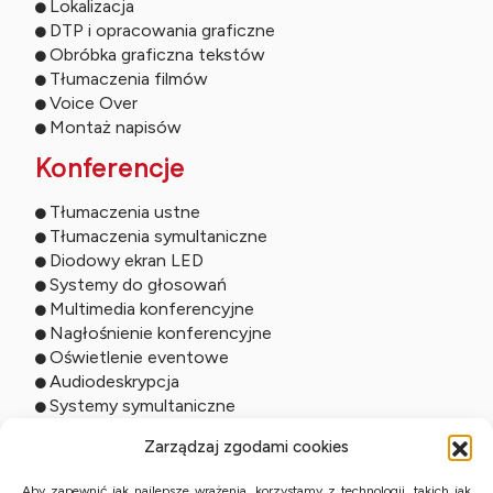
Lokalizacja
DTP i opracowania graficzne
Obróbka graficzna tekstów
Tłumaczenia filmów
Voice Over
Montaż napisów
Konferencje
Tłumaczenia ustne
Tłumaczenia symultaniczne
Diodowy ekran LED
Systemy do głosowań
Multimedia konferencyjne
Nagłośnienie konferencyjne
Oświetlenie eventowe
Audiodeskrypcja
Systemy symultaniczne
Usługi online
Zarządzaj zgodami cookies
Tłumaczenia zdalne
Aby zapewnić jak najlepsze wrażenia, korzystamy z technologii, takich jak