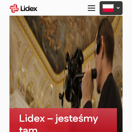
Primary
Menu
Lidex – jesteśmy
tam