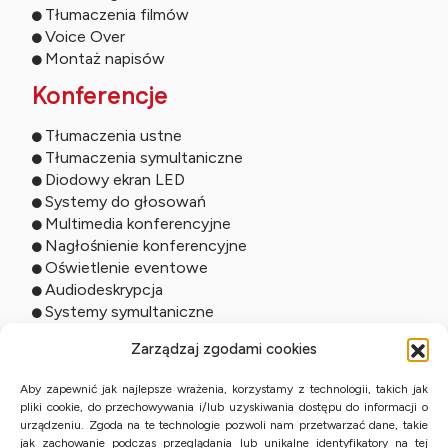
Tłumaczenia filmów
Voice Over
Montaż napisów
Konferencje
Tłumaczenia ustne
Tłumaczenia symultaniczne
Diodowy ekran LED
Systemy do głosowań
Multimedia konferencyjne
Nagłośnienie konferencyjne
Oświetlenie eventowe
Audiodeskrypcja
Systemy symultaniczne
Usługi online
Zarządzaj zgodami cookies
Tłumaczenia zdalne
Aby zapewnić jak najlepsze wrażenia, korzystamy z technologii, takich jak
pliki cookie, do przechowywania i/lub uzyskiwania dostępu do informacji o
Tłumaczenia ustne online
urządzeniu. Zgoda na te technologie pozwoli nam przetwarzać dane, takie
Studio online
jak zachowanie podczas przeglądania lub unikalne identyfikatory na tej